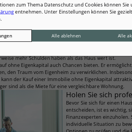
ilhaft sind. Es ist jedoch
ationen zum Thema Datenschutz und Cookies können Sie 
nziellen Aspekte sorgfältig zu
lärung
entnehmen. Unter Einstellungen können Sie geziel
 zu treffen, um
.
eiten zu vermeiden.
ung
lungen
Alle ablehnen
Alle a
irgt natürlich Risiken. Eine hohe Verschuldung kann zu fi
t einschränken. Zudem können Sie bei einer 100-Prozent-Fi
esamtkosten des Hauskaufs erhöht. Außerdem besteht das
rweise mehr Schulden haben als das Haus wert ist.
auf ohne Eigenkapital auch Chancen bieten. Er ermöglicht
en, den Traum vom Eigenheim zu verwirklichen. Insbesonde
kann der Kauf einer Immobilie ohne Eigenkapital attraktiv
er sind als die Miete für eine vergleichbare Wohnung.
Holen Sie sich prof
Bevor Sie sich für einen Hau
entscheiden, ist es wichtig, 
Finanzexperten einzuholen. S
individuelle Situation zu be
Optionen zu prüfen und die