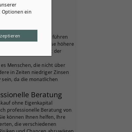
unserer
t Optionen ein
kzeptieren
nanziellen Belastungen führen
nanzierung möglicherweise höhere
 Risiko, dass der Wert der
 es Menschen, die nicht über
re in Zeiten niedriger Zinsen
 sein, da die monatlichen
essionelle Beratung
skauf ohne Eigenkapital
sich professionelle Beratung von
ie können Ihnen helfen, Ihre
werten, die verschiedenen
 Risiken und Chancen abzuwägen.