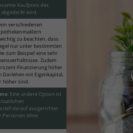
gesamte Kaufpreis des
 abgedeckt wird.
 von verschiedenen
Hypothekenmaklern
wichtig zu beachten, dass
Regel nur unter bestimmten
ie zum Beispiel eine sehr
mensverhältnisse. Zudem
Prozent-Finanzierung höher
 Darlehen mit Eigenkapital,
r höher sind.
mme
: Eine andere Option ist
taatlichen
iell darauf ausgerichtet
ür Personen ohne