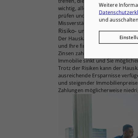
treffen, die für beide Seiten vorte
Weitere Inform
wichtig, alle rechtlichen und fina
Datenschutzerk
prüfen und klare Vereinbarungen
und ausschalten
Missverständnisse oder Streitigk
Risiko- und Chancenbewert
Einstel
Der Hauskauf ohne Eigenkapital b
und Ihre finanzielle Flexibilitä
Zinsen zahlen müssen, was die G
Immobilie sinkt und Sie mögliche
Trotz der Risiken kann der Hausk
ausreichende Ersparnisse verfüg
und steigender Immobilienpreise 
Zahlungen möglicherweise niedrig