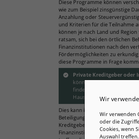
Diese Programme können versc
wie zum Beispiel zinsgünstige Da
Anzahlung oder Steuervergünsti
und Kriterien für die Teilnahme
können je nach Land und Region v
ratsam, sich bei den örtlichen B
Finanzinstitutionen nach den ve
Fördermöglichkeiten zu erkundige
diese Programme in Frage komm
Private Kreditgeber oder 
können Sie einen privaten 
finden, der bereit ist, das 
Hauskauf bereitzustellen.
Wir verwende
Dies kann in Form eines privaten
Wir verwenden C
Beteiligung am Haus erfolgen. Of
oder die Zugriff
Kreditgeber oder Investoren flexib
Cookies, wenn S
Finanzinstitutionen und können 
Auswahl treffen.