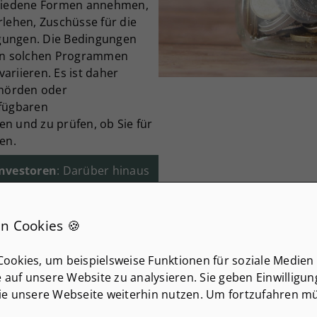
hiedene Formen annehmen,
rlehen, Zuschüsse für die
gungen. Die Bedingungen
 an solchen Programmen
ariieren. Es ist daher
ehörden oder
rfügbaren
n und zu prüfen, ob Sie für
en.
Investoren
: Darüber hinaus
Kreditgeber oder Investor
Eigenkapital für den
n Cookies 🍪
 Darlehens oder einer
ookies, um beispielsweise Funktionen für soziale Medien
tmals sind private
e auf unsere Website zu analysieren. Sie geben Einwilligu
ler als traditionelle
ie unsere Webseite weiterhin nutzen. Um fortzufahren mü
individuelle Vereinbarungen