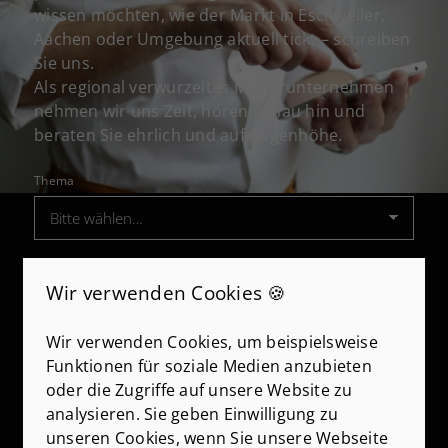
wissen möchten, wie der Markt in Eschweiler,
Aachen oder Umgebung aktuell tickt – schreiben
Sie uns.
Als regional verwurzeltes Maklerunternehmen
nehmen wir uns Zeit, hören genau hin und
beraten Sie ehrlich und auf Augenhöhe.
Thema
Anrede
Wir verwenden Cookies 🍪
Wir verwenden Cookies, um beispielsweise
Vorname
*
Funktionen für soziale Medien anzubieten
oder die Zugriffe auf unsere Website zu
analysieren. Sie geben Einwilligung zu
Nachname
*
unseren Cookies, wenn Sie unsere Webseite