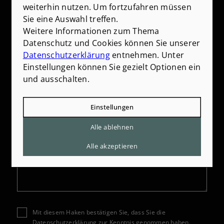
weiterhin nutzen. Um fortzufahren müssen
Sie eine Auswahl treffen.
Weitere Informationen zum Thema
E-Mail
*
Datenschutz und Cookies können Sie unserer
Datenschutzerklärung
entnehmen. Unter
Einstellungen können Sie gezielt Optionen ein
Telefon
und ausschalten.
Einstellungen
Nachricht
*
Alle ablehnen
Alle akzeptieren
Mit diesem Haken bestätigen Sie, dass Sie die
Datenschutzerklärung
zur Kenntnis genommen haben.