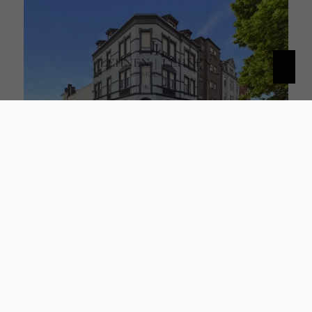
52249 Eschweiler
Wohn- und Geschäftshaus mit Teilungspotenzial – 4 Einheiten, DG frei, neue Gasheizung
Zinshaus / Renditeobjekt zu kaufen
Wohnfläche: ca. 282 m²
Kaufpreis: 359.000 €
Mehr erfahren
Immobilien-Guide