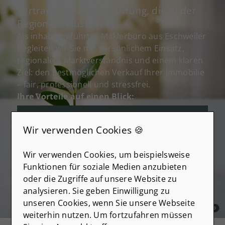
Vertrauen Sie auf Erfahrung, die in der
Region zuhause ist.
Als inhabergeführtes Maklerbüro aus Eschweiler
begleiten wir Sie mit persönlichem Einsatz,
regionalem Marktverständnis und einem klaren
Ziel: den bestmöglichen Verkauf Ihrer Immobilie
– fair, professionell und stressfrei.
Ihre Vorteile auf einen Blick:
Tiefes Verständnis des regionalen
Marktes
in Eschweiler, Aachen, Düren,
Wir verwenden Cookies 🍪
Stolberg, Alsdorf und Würselen
Wir verwenden Cookies, um beispielsweise
Persönliche Begleitung
durch ein
Funktionen für soziale Medien anzubieten
eingespieltes, inhabergeführtes Team
oder die Zugriffe auf unsere Website zu
analysieren. Sie geben Einwilligung zu
Komplettservice
von der Vorbereitung bis
unseren Cookies, wenn Sie unsere Webseite
zur notariellen Abwicklung
weiterhin nutzen. Um fortzufahren müssen