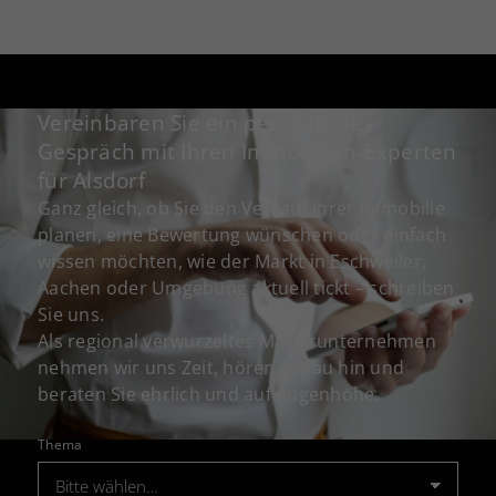
Vereinbaren Sie ein persönliches
Gespräch mit Ihren Immobilien-Experten
für Alsdorf
Ganz gleich, ob Sie den Verkauf Ihrer Immobilie
planen, eine Bewertung wünschen oder einfach
wissen möchten, wie der Markt in Eschweiler,
Aachen oder Umgebung aktuell tickt – schreiben
Sie uns.
Als regional verwurzeltes Maklerunternehmen
nehmen wir uns Zeit, hören genau hin und
beraten Sie ehrlich und auf Augenhöhe.
Thema