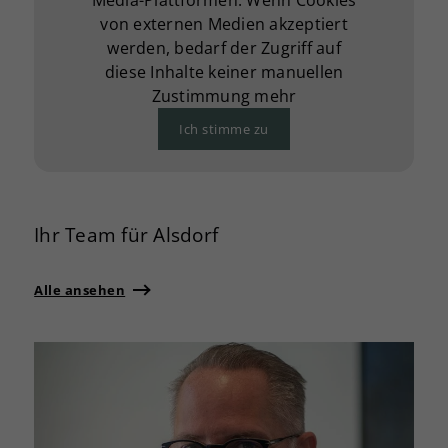
Media-Plattformen. Wenn Cookies
von externen Medien akzeptiert
werden, bedarf der Zugriff auf
diese Inhalte keiner manuellen
Zustimmung mehr
Ich stimme zu
Ihr Team für Alsdorf
Alle ansehen
G
0
d