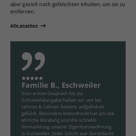
aber gezielt nach gefälschten Inhalten, um sie zu
Baujahr
entfernen.
Alle ansehen
renovierungsbedürftig
gepflegt
saniert
Neubau
Bin mir nicht sicher
Familie B., Eschweiler
PLZ
Vom ersten Gespräch bis zur
Schlüsselübergabe haben wir uns bei
Lehnen & Lehnen bestens aufgehoben
Ort und Ortsteil
gefühlt. Besonders beeindruckt hat uns die
ehrliche Beratung und die schnelle
Vermarktung unserer Eigentumswohnung
in Eschweiler. Jeder Schritt war durchdacht
(optional) Wollen Sie uns noch etwas zur Immobilie