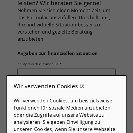
leisten? Wir beraten Sie gerne!
Nehmen Sie sich einen Moment Zeit, um
das Formular auszufüllen. Dies hilft uns,
Ihre individuelle Situation besser zu
verstehen und gezielte Beratung
anzubieten.
Angaben zur finanziellen Situation
Kaufpreis der Immobilie
*
Wir verwenden Cookies 🍪
Vorhandenes Eigenkapital in €
Wir verwenden Cookies, um beispielsweise
Funktionen für soziale Medien anzubieten
Gewünschte Darlehenssumme in €
oder die Zugriffe auf unsere Website zu
analysieren. Sie geben Einwilligung zu
unseren Cookies, wenn Sie unsere Webseite