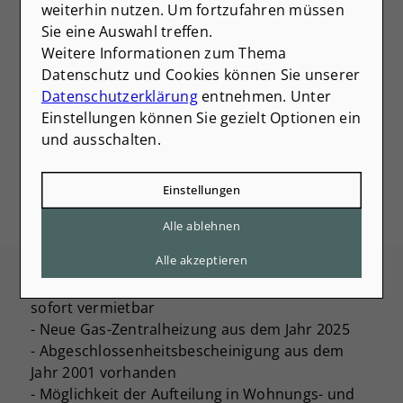
weiterhin nutzen. Um fortzufahren müssen
(optional) Wollen Sie uns noch etwas anderes zu Ihrer
Sie eine Auswahl treffen.
finanziellen Situation mitteilen?
Weitere Informationen zum Thema
Datenschutz und Cookies können Sie unserer
Datenschutzerklärung
entnehmen. Unter
Einstellungen können Sie gezielt Optionen ein
und ausschalten.
Einstellungen
Alle ablehnen
Ausstattung
Alle akzeptieren
- Dachgeschosswohnung derzeit leerstehend –
sofort vermietbar
- Neue Gas-Zentralheizung aus dem Jahr 2025
- Abgeschlossenheitsbescheinigung aus dem
Jahr 2001 vorhanden
- Möglichkeit der Aufteilung in Wohnungs- und