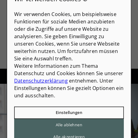
Media-Plattformen. Wenn Cookies
von externen Medien akzeptiert
Wir verwenden Cookies, um beispielsweise
werden, bedarf der Zugriff auf
Funktionen für soziale Medien anzubieten
diese Inhalte keiner manuellen
oder die Zugriffe auf unsere Website zu
Zustimmung mehr
analysieren. Sie geben Einwilligung zu
Ich stimme zu
unseren Cookies, wenn Sie unsere Webseite
weiterhin nutzen. Um fortzufahren müssen
Sie eine Auswahl treffen.
Weitere Informationen zum Thema
Datenschutz und Cookies können Sie unserer
Datenschutzerklärung
entnehmen. Unter
Interesse an dieser Immobilie? Jetzt
Einstellungen können Sie gezielt Optionen ein
unverbindlich anfragen.
und ausschalten.
Anrede
Einstellungen
Alle ablehnen
Vorname
*
Alle akzeptieren