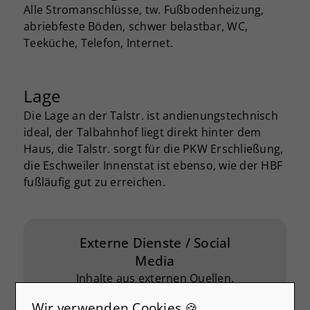
Alle Stromanschlüsse, tw. Fußbodenheizung,
abriebfeste Böden, schwer belastbar, WC,
Teeküche, Telefon, Internet.
Lage
Die Lage an der Talstr. ist andienungstechnisch
ideal, der Talbahnhof liegt direkt hinter dem
Haus, die Talstr. sorgt für die PKW Erschließung,
die Eschweiler Innenstat ist ebenso, wie der HBF
fußläufig gut zu erreichen.
Externe Dienste / Social
Media
Inhalte aus externen Quellen,
Videoplattformen und Social-
Wir verwenden Cookies 🍪