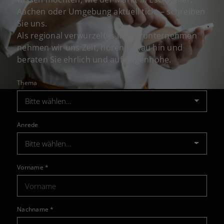
Aachen oder Umgebung aktuell tickt – schreiben
Sie uns.
Als regional verwurzeltes Maklerunternehmen
nehmen wir uns Zeit, hören genau hin und
beraten Sie ehrlich und auf Augenhöhe.
Thema
Anrede
Vorname
*
Nachname
*