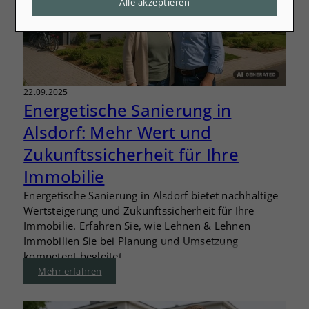
Alle akzeptieren
22.09.2025
Energetische Sanierung in
Alsdorf: Mehr Wert und
Zukunftssicherheit für Ihre
Immobilie
Energetische Sanierung in Alsdorf bietet nachhaltige
Wertsteigerung und Zukunftssicherheit für Ihre
Immobilie. Erfahren Sie, wie Lehnen & Lehnen
Immobilien Sie bei Planung und Umsetzung
kompetent begleitet.
Mehr erfahren