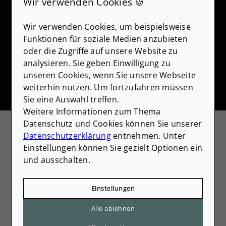
Wir verwenden Cookies 🍪
Wir nehmen den Schutz Ihrer Daten ernst. Alle
Informationen, die Sie über dieses Kontaktformular senden,
werden streng vertraulich behandelt. Wir garantieren, dass
Wir verwenden Cookies, um beispielsweise
Ihre persönlichen Daten nicht an Dritte weitergegeben,
Funktionen für soziale Medien anzubieten
verkauft oder anderweitig missbraucht werden.
oder die Zugriffe auf unsere Website zu
Vielen Dank für Ihr Vertrauen.
analysieren. Sie geben Einwilligung zu
unseren Cookies, wenn Sie unsere Webseite
Senden
weiterhin nutzen. Um fortzufahren müssen
Sie eine Auswahl treffen.
Weitere Informationen zum Thema
Mehr zum Thema
Datenschutz und Cookies können Sie unserer
Datenschutzerklärung
entnehmen. Unter
Alle ansehen
Einstellungen können Sie gezielt Optionen ein
und ausschalten.
Einstellungen
Alle ablehnen